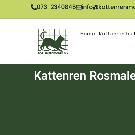
073-2340848
info@kattenrenma
Home
Kattenren bui
Kattenren Rosmal